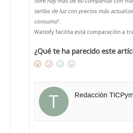
libre hay más de 60 compañías con más 
tarifas de luz con precios más actualiz
consumo
”.
Watiofy facilita está comparación a t
¿Qué te ha parecido este artíc
T
Redacción TICPy