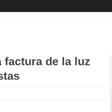
tura de la luz nos arruine las fiestas
Autónomos
Emprendedo
 factura de la luz
stas