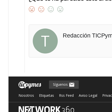
T
Redacción TICPy
Síguenos
Nosotros
Etiquetas
Rss Feed
Aviso Legal
Priva