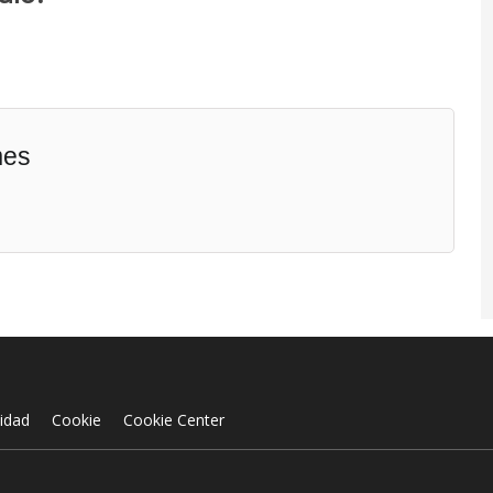
mes
cidad
Cookie
Cookie Center