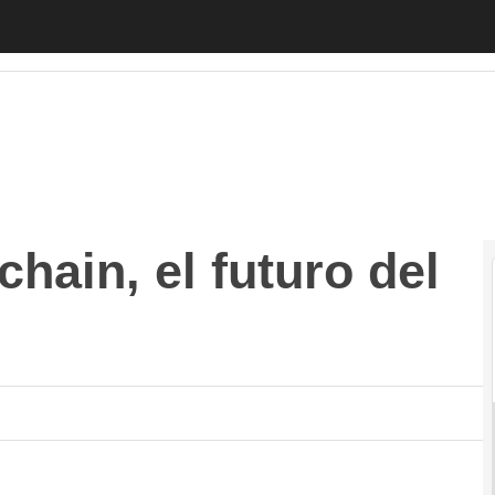
n, el futuro del Nasdaq
Autónomos
Emprendedores
Legislación
T
hain, el futuro del