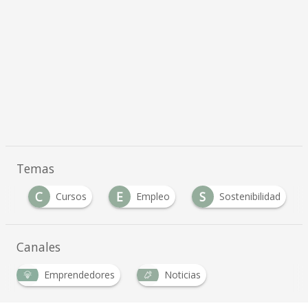
Temas
C
E
S
ad
Cursos
Empleo
Sostenibilidad
Canales
Emprendedores
Noticias