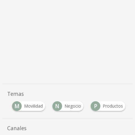
Temas
M
N
P
o
Movilidad
Negocio
Productos
…
Canales