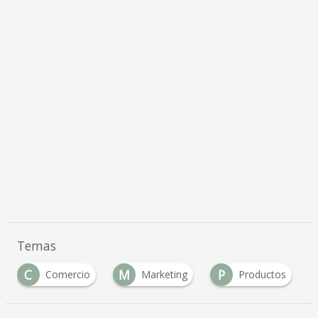
Temas
C
M
P
Comercio
Marketing
Productos
…