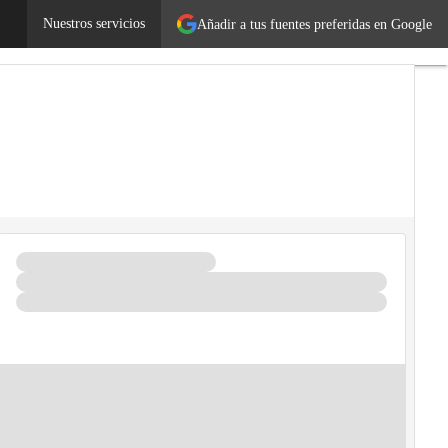
ursos para el mundo laboral
Nuestros servicios
Autónomos
Añadir a tus fuentes preferidas en Google
Emprendedores
Legislación
Tecnología