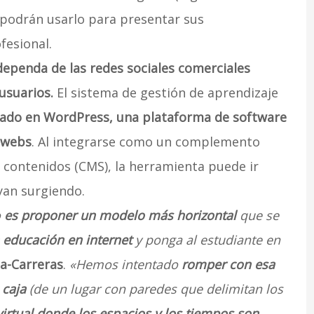
 podrán usarlo para presentar sus
fesional.
dependa de las redes sociales comerciales
usuarios.
El sistema de gestión de aprendizaje
rado en WordPress, una plataforma de software
y webs
. Al integrarse como un complemento
e contenidos (CMS), la herramienta puede ir
yan surgiendo.
o
es proponer un modelo más horizontal
que se
 educación en internet
y ponga al estudiante en
a-Carreras
.
«Hemos intentado
romper con esa
 caja
(de un lugar con paredes que delimitan los
rtual donde los espacios y los tiempos son