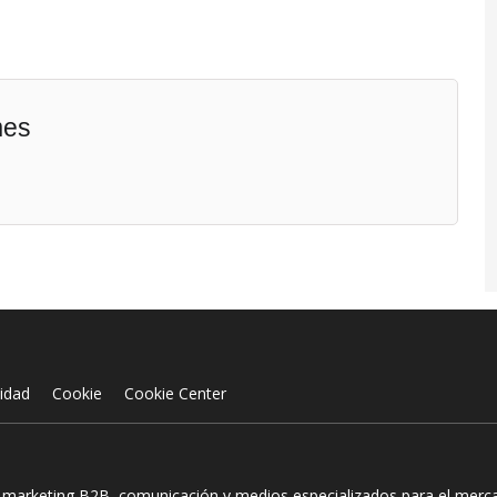
mes
cidad
Cookie
Cookie Center
n marketing B2B, comunicación y medios especializados para el mercad