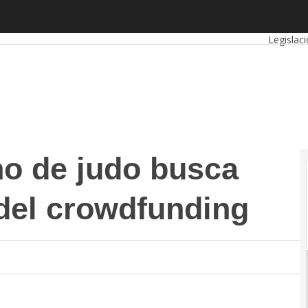
e judo busca competir a través del crowdfunding
Autóno
Legislac
o de judo busca
 del crowdfunding