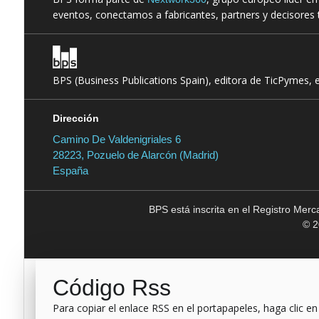
eventos, conectamos a fabricantes, partners y decisores t
BPS (Business Publications Spain), editora de TicPymes, 
Dirección
Camino De Valdenigriales 6
28223, Pozuelo de Alarcón (Madrid)
España
BPS está inscrita en el Registro Mer
© 2
Código Rss
Para copiar el enlace RSS en el portapapeles, haga clic en