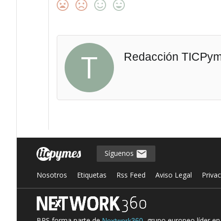
T
Redacción TICPy
Síguenos
Nosotros
Etiquetas
Rss Feed
Aviso Legal
Priva
BPS forma parte de
, grupo europeo líder e
Nextwork360