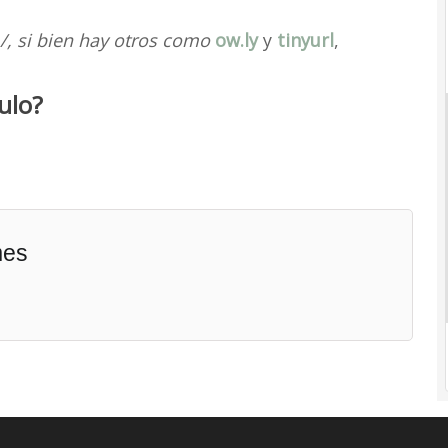
m/, si bien hay otros como
ow.ly
y
tinyurl
,
ulo?
mes