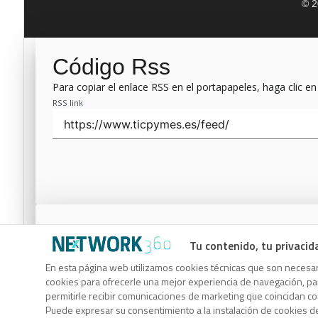
© 2
Código Rss
Para copiar el enlace RSS en el portapapeles, haga clic en
RSS link
Código Rss
Tu contenido, tu privacid
Para copiar el enlace RSS en el portapapeles, haga clic en
En esta página web utilizamos cookies técnicas que son necesari
RSS link
cookies para ofrecerle una mejor experiencia de navegación, para
permitirle recibir comunicaciones de marketing que coincidan c
Puede expresar su consentimiento a la instalación de cookies d