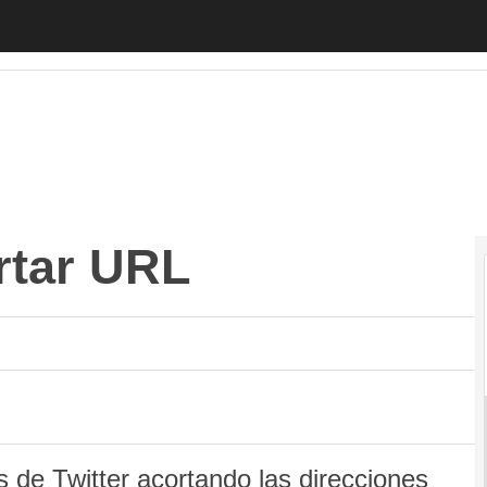
r URL
Autónomos
Emprendedores
Legislación
Tecnología
rtar URL
 de Twitter acortando las direcciones