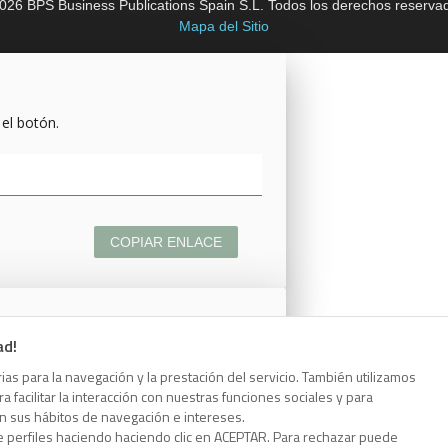
026 BPS Business Publications Spain S.L. Todos los derechos reserva
Mapa del Sitio
 el botón.
COPIAR ENLACE
ad!
 el botón.
as para la navegación y la prestación del servicio. También utilizamos
 facilitar la interacción con nuestras funciones sociales y para
on sus hábitos de navegación e intereses.
e perfiles haciendo haciendo clic en ACEPTAR. Para rechazar puede