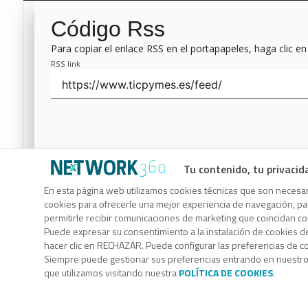
Código Rss
Para copiar el enlace RSS en el portapapeles, haga clic en
RSS link
Tu contenido, tu privacid
Código Rss
En esta página web utilizamos cookies técnicas que son necesari
cookies para ofrecerle una mejor experiencia de navegación, para
Para copiar el enlace RSS en el portapapeles, haga clic en
permitirle recibir comunicaciones de marketing que coincidan c
RSS link
Puede expresar su consentimiento a la instalación de cookies d
hacer clic en RECHAZAR. Puede configurar las preferencias de 
Siempre puede gestionar sus preferencias entrando en nuestr
que utilizamos visitando nuestra
POLÍTICA DE COOKIES
.