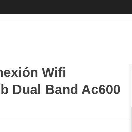
exión Wifi 802.11ac con el Usb Dual Band Ac600 Archer T
nexión Wifi
sb Dual Band Ac600