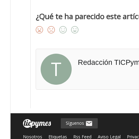
¿Qué te ha parecido este artíc
T
Redacción TICPy
Síguenos
Nosotros
Etiquetas
Rss Feed
Aviso Legal
Priva