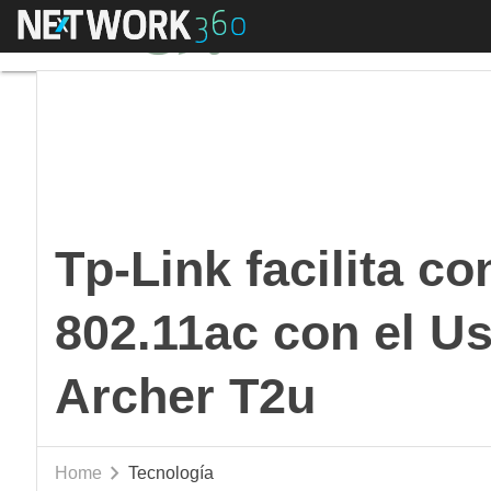
Menú
Tp-Link facilita con
Tp-Link facilita co
802.11ac con el U
Archer T2u
Home
Tecnología