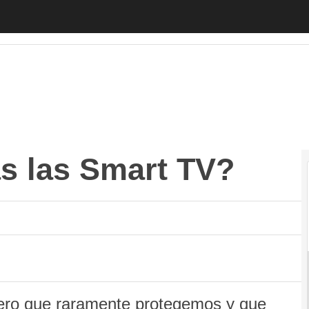
las Smart TV?
Autónomos
Emprendedores
Legislación
Tecnología
s las Smart TV?
ero que raramente protegemos y que