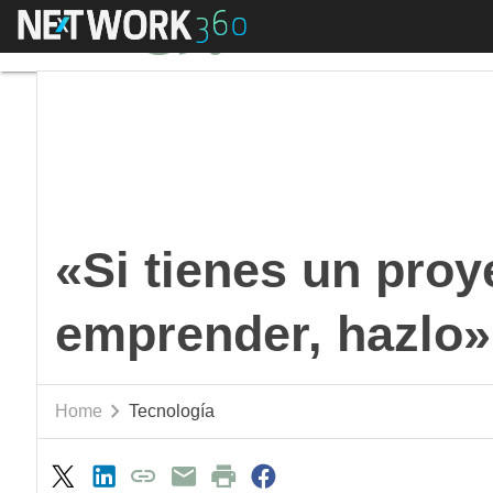
Menú
«Si tienes un proyect
«Si tienes un proy
emprender, hazlo»
Home
Tecnología