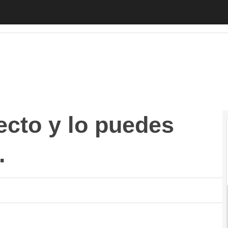
o y lo puedes emprender, hazlo».
Autónomos
Emprendedores
ecto y lo puedes
.