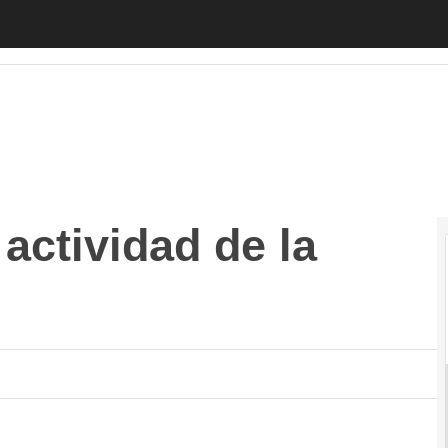
tividad de la gallega Softgasa
Autónomos
Emprendedores
Legis
 actividad de la