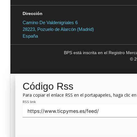
Dirección
Camino De Valdenigriales 6
28223, Pozuelo de Alarcón (Madrid)
España
BPS está inscrita en el Registro Mer
© 2
Código Rss
Para copiar el enlace RSS en el portapapeles, haga clic en
RSS link