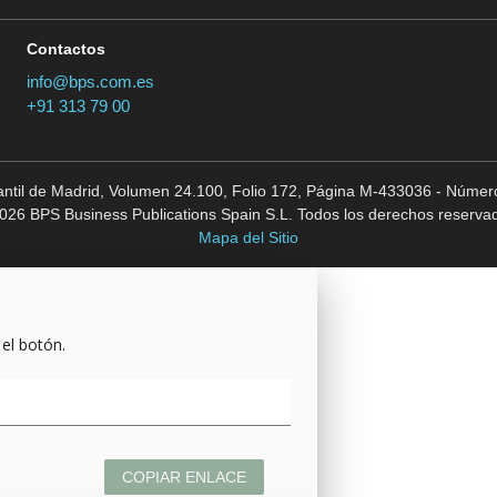
Contactos
info@bps.com.es
+91 313 79 00
cantil de Madrid, Volumen 24.100, Folio 172, Página M-433036 - Número
026 BPS Business Publications Spain S.L. Todos los derechos reserva
Mapa del Sitio
 el botón.
COPIAR ENLACE