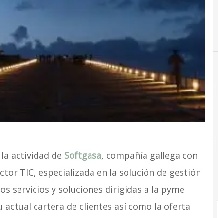
M
Mercado
 la actividad de
Softgasa
, compañía gallega con
ctor TIC, especializada en la solución de gestión
s servicios y soluciones dirigidas a la pyme
actual cartera de clientes así como la oferta