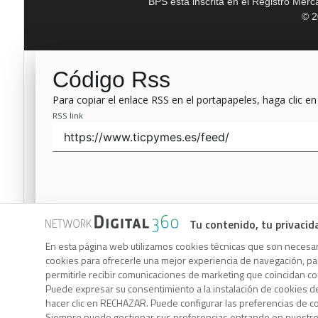
BPS está inscrita en el Registro Mer
© 2
Código Rss
Para copiar el enlace RSS en el portapapeles, haga clic en
RSS link
Tu contenido, tu privacid
Código Rss
En esta página web utilizamos cookies técnicas que son necesari
cookies para ofrecerle una mejor experiencia de navegación, para
Para copiar el enlace RSS en el portapapeles, haga clic en
permitirle recibir comunicaciones de marketing que coincidan c
RSS link
Puede expresar su consentimiento a la instalación de cookies d
hacer clic en RECHAZAR. Puede configurar las preferencias de 
Siempre puede gestionar sus preferencias entrando en nuestr