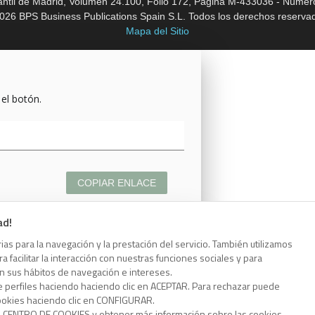
cantil de Madrid, Volumen 24.100, Folio 172, Página M-433036 - Número
026 BPS Business Publications Spain S.L. Todos los derechos reserva
Mapa del Sitio
 el botón.
COPIAR ENLACE
ad!
as para la navegación y la prestación del servicio. También utilizamos
 facilitar la interacción con nuestras funciones sociales y para
 el botón.
on sus hábitos de navegación e intereses.
e perfiles haciendo haciendo clic en ACEPTAR. Para rechazar puede
cookies haciendo clic en CONFIGURAR.
o CENTRO DE COOKIES y obtener más información sobre las cookies