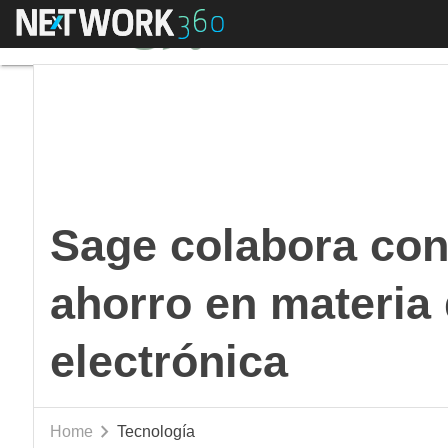
Menú
Sage colabora con las
Sage colabora con
ahorro en materia 
electrónica
Home
Tecnología