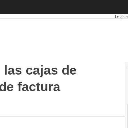
 cajas de ahorro en materia de factura electrónica
Autón
Legisla
 las cajas de
de factura