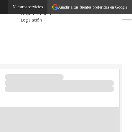
a edición
Nuestros servicios
Autónomos
Añadir a tus fuentes preferidas en Google
Emprendedores
Legislación
Tecnología