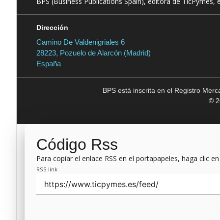
BPS (Business Publications Spain), editora de TicPymes, 
Dirección
Camino De Valdenigriales 6
28223, Pozuelo de Alarcón (Madrid)
España
BPS está inscrita en el Registro Mer
© 2
Código Rss
Para copiar el enlace RSS en el portapapeles, haga clic en
RSS link