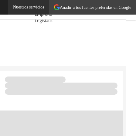
e sus clientes
Nuestros servicios
Autónomos
Añadir a tus fuentes preferidas en Google
Emprendedores
Legislación
Tecnología