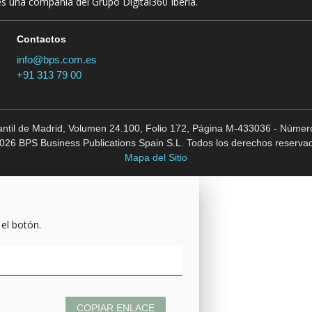
es una compañía del Grupo Digital360 Iberia.
Contactos
info@bps.com.es
+91 313 79 00
cantil de Madrid, Volumen 24.100, Folio 172, Página M-433036 - Número
026 BPS Business Publications Spain S.L. Todos los derechos reserva
Mapa del Sitio
 el botón.
COPIAR ENLACE