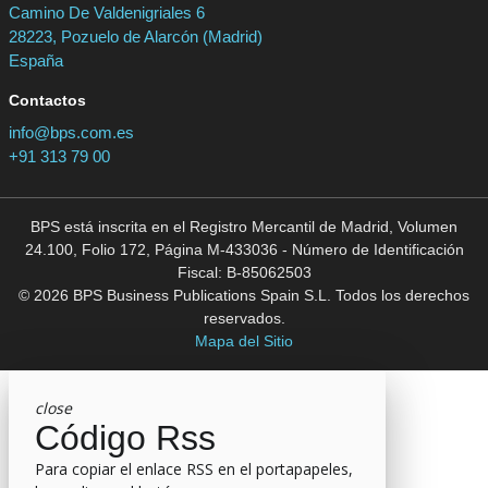
Camino De Valdenigriales 6
28223, Pozuelo de Alarcón (Madrid)
España
Contactos
info@bps.com.es
+91 313 79 00
BPS está inscrita en el Registro Mercantil de Madrid, Volumen
24.100, Folio 172, Página M-433036 - Número de Identificación
Fiscal: B-85062503
© 2026 BPS Business Publications Spain S.L. Todos los derechos
reservados.
Mapa del Sitio
close
Código Rss
Para copiar el enlace RSS en el portapapeles,