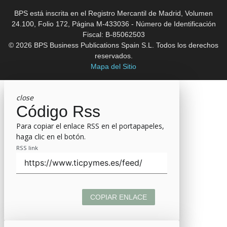
BPS está inscrita en el Registro Mercantil de Madrid, Volumen
24.100, Folio 172, Página M-433036 - Número de Identificación
Fiscal: B-85062503
© 2026 BPS Business Publications Spain S.L. Todos los derechos
reservados.
Mapa del Sitio
close
Código Rss
Para copiar el enlace RSS en el portapapeles,
haga clic en el botón.
RSS link
COPIAR ENLACE