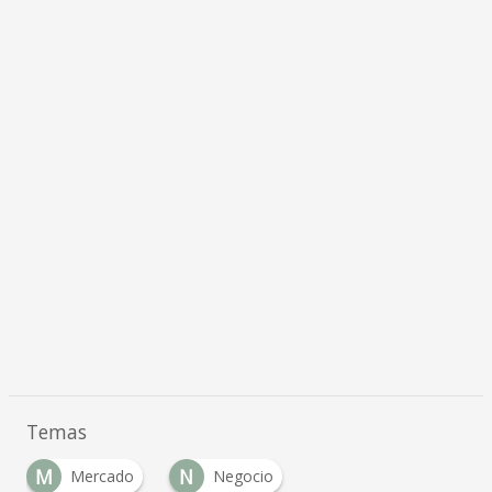
Temas
M
N
Mercado
Negocio