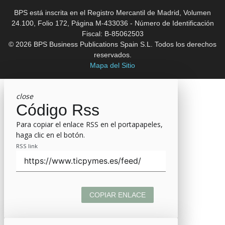
BPS está inscrita en el Registro Mercantil de Madrid, Volumen
24.100, Folio 172, Página M-433036 - Número de Identificación
Fiscal: B-85062503
© 2026 BPS Business Publications Spain S.L. Todos los derechos
reservados.
Mapa del Sitio
close
Código Rss
Para copiar el enlace RSS en el portapapeles,
haga clic en el botón.
RSS link
COPIAR ENLACE