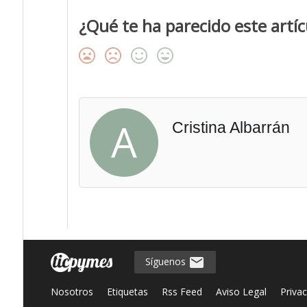
¿Qué te ha parecido este artíc
A
Cristina Albarrán
Síguenos
Nosotros
Etiquetas
Rss Feed
Aviso Legal
Priva