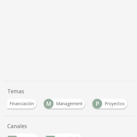
Temas
F
M
P
Financiación
Management
Proyectos
Canales