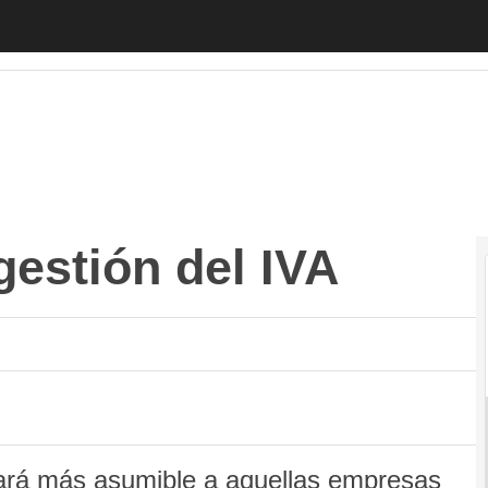
ión del IVA
Autónomos
Emprendedores
Legislación
Tecnología
estión del IVA
tará más asumible a aquellas empresas