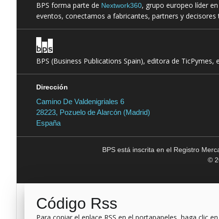
BPS forma parte de
, grupo europeo líder e
Nextwork360
eventos, conectamos a fabricantes, partners y decisores t
BPS (Business Publications Spain), editora de TicPymes, 
Dirección
Camino De Valdenigriales 6
28223, Pozuelo de Alarcón (Madrid)
España
BPS está inscrita en el Registro Mer
© 2
Código Rss
Para copiar el enlace RSS en el portapapeles, haga clic en