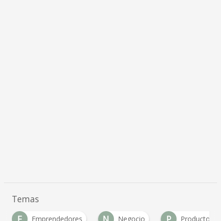
Temas
E
N
P
Emprendedores
Negocio
Productos