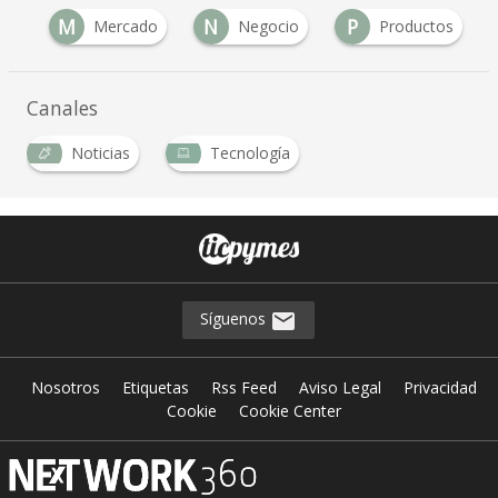
M
N
P
ad
Mercado
Negocio
Productos
Canales
Noticias
Tecnología
Síguenos
Nosotros
Etiquetas
Rss Feed
Aviso Legal
Privacidad
Cookie
Cookie Center