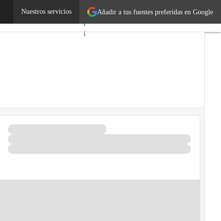
nes durante la crisis
Nuestros servicios
Autónomos
Añadir a tus fuentes preferidas en Google
Emprendedores
Legislación
Tecnología