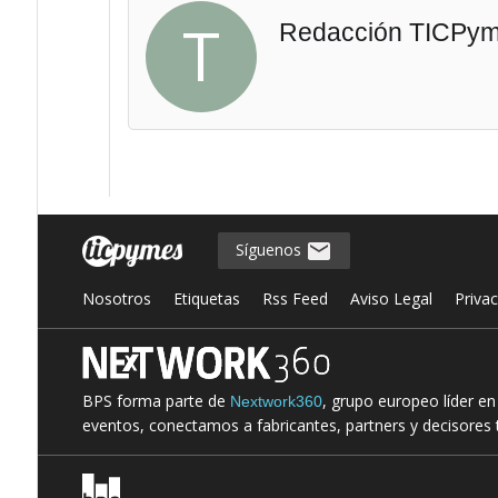
T
Redacción TICPy
Síguenos
Nosotros
Etiquetas
Rss Feed
Aviso Legal
Priva
BPS forma parte de
, grupo europeo líder e
Nextwork360
eventos, conectamos a fabricantes, partners y decisores t