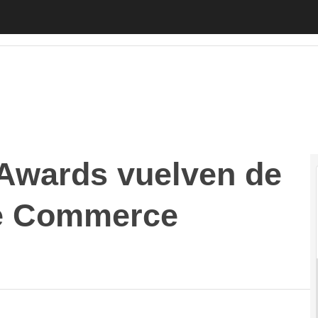
rds vuelven de la mano del Mobile Commerce Congre
wards vuelven de
le Commerce