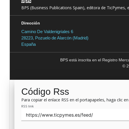
BPS (Business Publications Spain), editora de TicPymes, 
Dirección
Camino De Valdenigriales 6
28223, Pozuelo de Alarcón (Madrid)
España
BPS está inscrita en el Registro Mer
© 2
Código Rss
Para copiar el enlace RSS en el portapapeles, haga clic en
RSS link