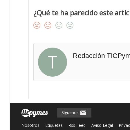
¿Qué te ha parecido este artíc
T
Redacción TICPy
Síguenos
Nosotros
Etiquetas
Rss Feed
Aviso Legal
Priva