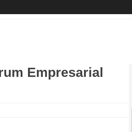
m Empresarial Catalunya Rússia
Autónomos
Emprendedores
Le
òrum Empresarial