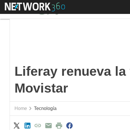
Menú
Liferay renueva la ti
Liferay renueva la 
Movistar
Home
Tecnología