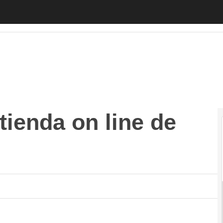
enda on line de Movistar
Autónomos
Emprendedores
Legislación
Te
tienda on line de