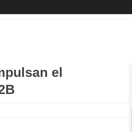
ulsan el comercio online B2B
Autónomos
Emprendedores
Legisl
mpulsan el
B2B