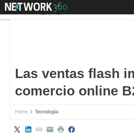
Menú
Las ventas flash imp
Las ventas flash i
comercio online 
Home
Tecnología