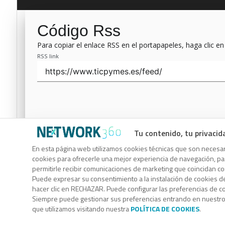
Código Rss
Para copiar el enlace RSS en el portapapeles, haga clic en
RSS link
Tu contenido, tu privacid
Código Rss
En esta página web utilizamos cookies técnicas que son necesari
cookies para ofrecerle una mejor experiencia de navegación, para
Para copiar el enlace RSS en el portapapeles, haga clic en
permitirle recibir comunicaciones de marketing que coincidan c
RSS link
Puede expresar su consentimiento a la instalación de cookies d
hacer clic en RECHAZAR. Puede configurar las preferencias de 
Siempre puede gestionar sus preferencias entrando en nuestr
que utilizamos visitando nuestra
POLÍTICA DE COOKIES
.