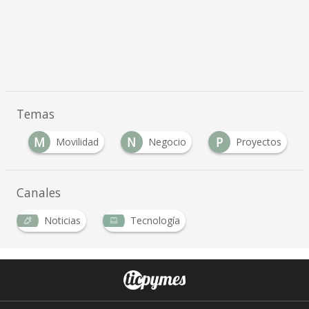
Temas
M
N
P
nt
Movilidad
Negocio
Proyectos
Canales
Noticias
Tecnología