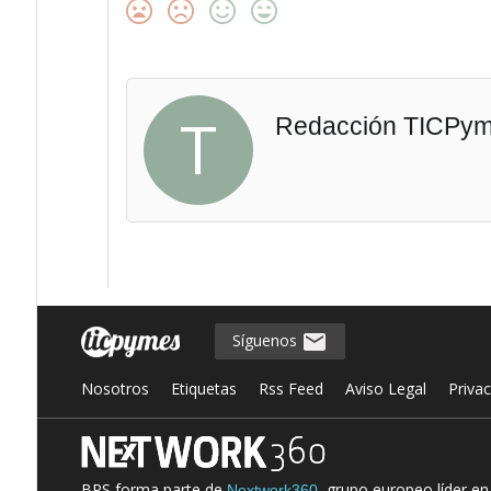
T
Redacción TICPy
Síguenos
Nosotros
Etiquetas
Rss Feed
Aviso Legal
Priva
BPS forma parte de
, grupo europeo líder e
Nextwork360