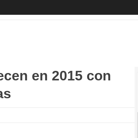
en en 2015 con 200 nuevas enseñas
Autónomos
Emprendedor
recen en 2015 con
as