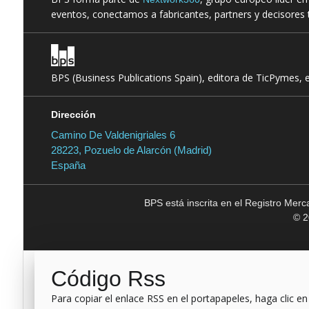
eventos, conectamos a fabricantes, partners y decisores t
BPS (Business Publications Spain), editora de TicPymes, 
Dirección
Camino De Valdenigriales 6
28223, Pozuelo de Alarcón (Madrid)
España
BPS está inscrita en el Registro Mer
© 2
Código Rss
Para copiar el enlace RSS en el portapapeles, haga clic en