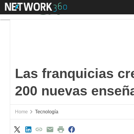
Menú
Las franquicias crec
Las franquicias c
200 nuevas enseñ
Home
Tecnología