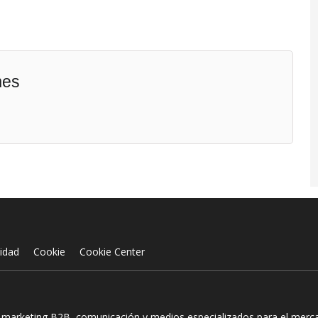
mes
cidad
Cookie
Cookie Center
n marketing B2B, comunicación y medios especializados para el mercad