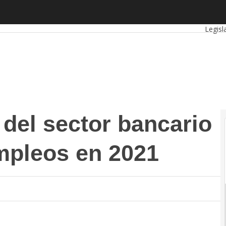
l sector bancario destruyó 18.000 empleos en 2021
Autó
Legisl
 del sector bancario
empleos en 2021