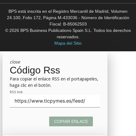
BPS está inscrita en el Registro Mercantil de Madrid, Volumen
24.100, Folio 172, Página M-433036 - Número de Identificación
Fiscal: B-85062503
© 2026 BPS Business Publications Spain S.L. Todos los derechos
reservados.
Mapa del Sitio
close
Código Rss
Para copiar el enlace RSS en el portapapeles,
haga clic en el botón.
RSS link
COPIAR ENLACE