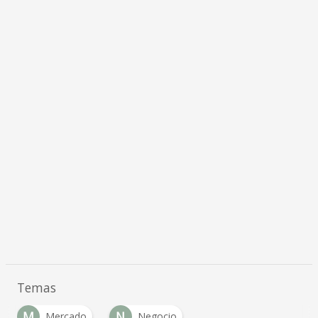
Temas
M
N
Mercado
Negocio