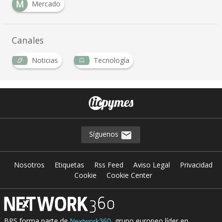
M
Mercado
Canales
Noticias
Tecnología
…
Síguenos
Nosotros
Etiquetas
Rss Feed
Aviso Legal
Privacidad
Cookie
Cookie Center
BPS forma parte de
, grupo europeo líder en
Nextwork360