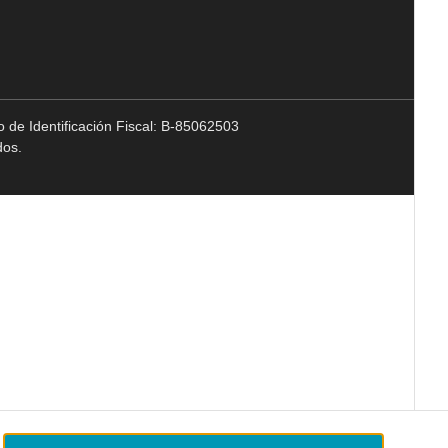
 de Identificación Fiscal: B-85062503
dos.