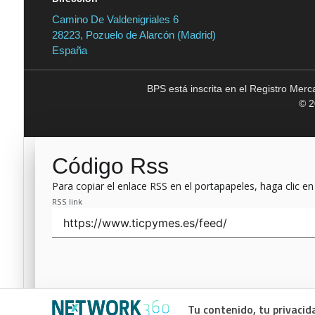
Camino De Valdenigriales 6
28223, Pozuelo de Alarcón (Madrid)
España
BPS está inscrita en el Registro Mer
© 2
Código Rss
Para copiar el enlace RSS en el portapapeles, haga clic en
RSS link
Tu contenido, tu privacid