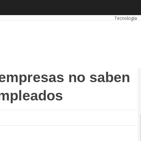
mpresas no saben qué piensan sus empleados
Autónomos
E
Tecnología
 empresas no saben
empleados