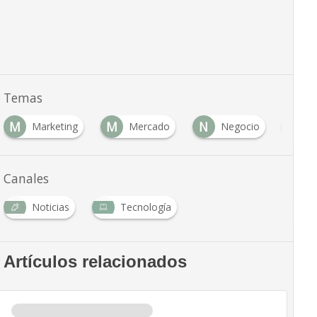
Temas
M
M
N
N
Marketing
Mercado
Negocio
N
Canales
Noticias
Tecnología
Artículos relacionados