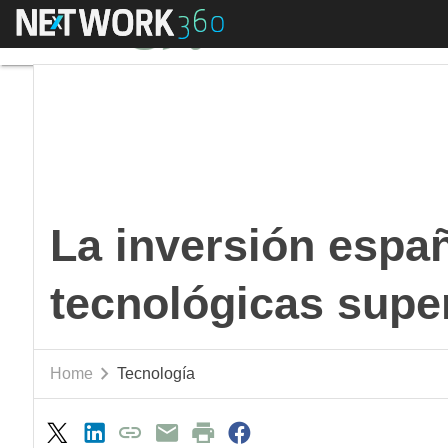
Menú
La inversión española
La inversión españ
tecnológicas super
Home
Tecnología