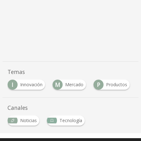
Temas
M
P
P
n
Mercado
Productos
Proyectos
Canales
Noticias
Tecnología