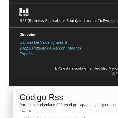
BPS (Business Publications Spain), editora de TicPymes, 
Dirección
Camino De Valdenigriales 6
28223, Pozuelo de Alarcón (Madrid)
España
BPS está inscrita en el Registro Mer
© 2
Código Rss
Para copiar el enlace RSS en el portapapeles, haga clic en
RSS link