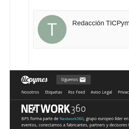
T
Redacción TICPy
Síguenos
Nosotros
Etiquetas
Rss Feed
Aviso Legal
Priva
BPS forma parte de
, grupo europeo líder e
Nextwork360
eventos, conectamos a fabricantes, partners y decisores t