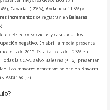
 presentan
mayores descensos
son
’4%),
Canarias
(-2’6%),
Andalucía
(-1’5%) y
res incrementos
se registran en
Baleares
).
 en el sector servicios y casi todos los
cupación negativo.
En abril la media presenta
smo mes de 2012. Esta tasa es del -2’3% en
.Todas la CCAA, salvo Baleares (+1’6), presentan
leo. Los
mayores descensos
se dan en
Navarra
2) y
Asturias
(-3).
ulo?