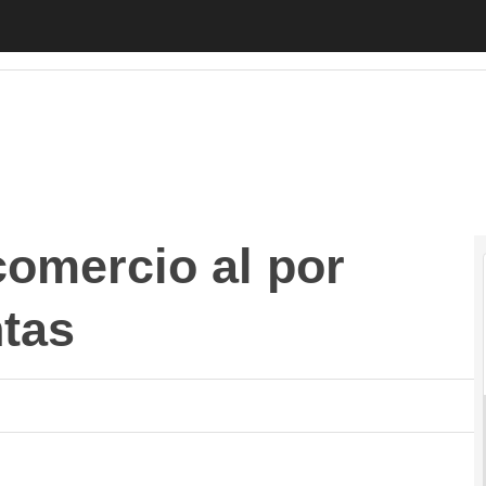
mercio al por menor pierden ventas
Autónomos
Emprendedore
 comercio al por
tas