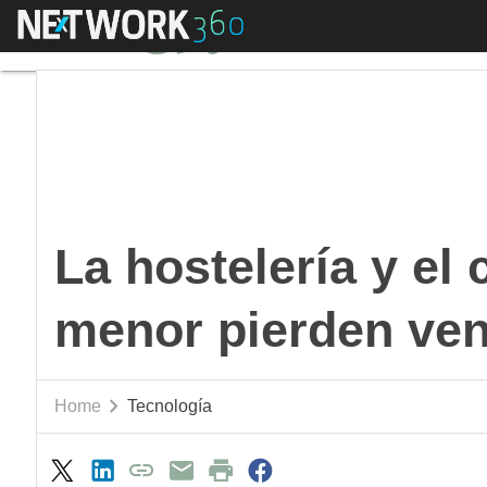
Menú
La hostelería y el co
La hostelería y el
menor pierden ven
Home
Tecnología