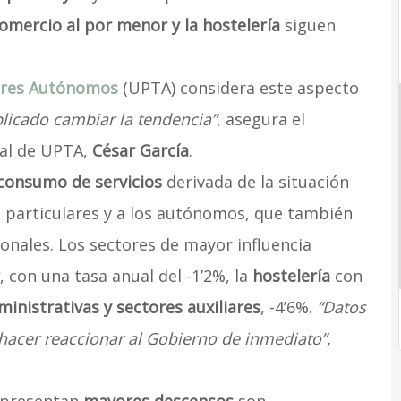
omercio al por menor y la hostelería
siguen
dores Autónomos
(UPTA) considera este aspecto
licado cambiar la tendencia”
, asegura el
ial de UPTA,
César García
.
consumo de servicios
derivada de la situación
 los particulares y a los autónomos, que también
onales. Los sectores de mayor influencia
, con una tasa anual del -1’2%, la
hostelería
con
ministrativas y sectores auxiliares
, -4’6%.
“Datos
acer reaccionar al Gobierno de inmediato”,