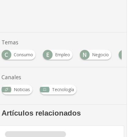
Temas
C
E
N
P
Consumo
Empleo
Negocio
Pr
Canales
Noticias
Tecnología
Artículos relacionados