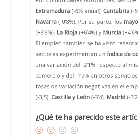
Por Comunidades Autónomas, las que
Extremadura
(-6% anual);
Cantabria
(-5
Navarra
(-0’8%). Por su parte, los
mayo
(+6’6%),
La Rioja
(+6’4%) y
Murcia
(+4’6%
El empleo también se ha visto resentido
sectores experimentan un
índice de o
una variación del -2’1% respecto al mi
comercio y del -1’9% en otros servicios
tasas de variación negativas en el emp
(-3,5),
Castilla y León
(-3’4),
Madrid
(-3’
¿Qué te ha parecido este artíc