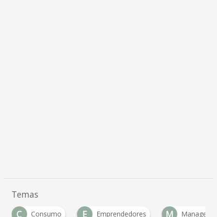
Temas
E
M
N
Emprendedores
Management
Negoci