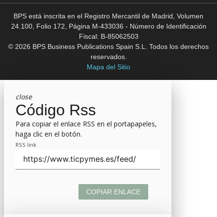
BPS está inscrita en el Registro Mercantil de Madrid, Volumen
24.100, Folio 172, Página M-433036 - Número de Identificación
Fiscal: B-85062503
© 2026 BPS Business Publications Spain S.L. Todos los derechos
reservados.
Mapa del Sitio
close
Código Rss
Para copiar el enlace RSS en el portapapeles,
haga clic en el botón.
RSS link
COPIAR ENLACE