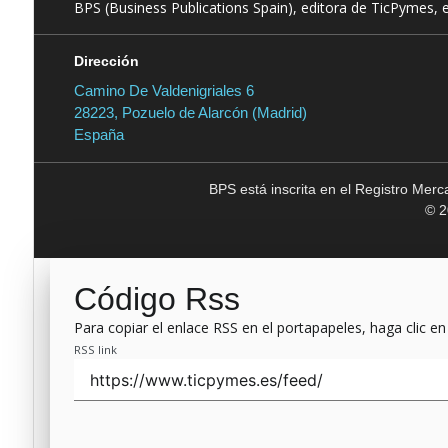
BPS (Business Publications Spain), editora de TicPymes, 
Dirección
Camino De Valdenigriales 6
28223, Pozuelo de Alarcón (Madrid)
España
BPS está inscrita en el Registro Mer
© 2
Código Rss
Para copiar el enlace RSS en el portapapeles, haga clic en
RSS link