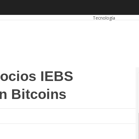
os IEBS aceptará pagos con Bitcoins
Autónomos
Emprended
Tecnología
gocios IEBS
n Bitcoins