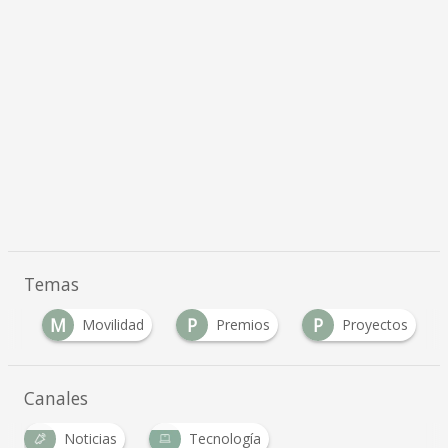
Temas
M
P
P
ón
Movilidad
Premios
Proyectos
Canales
Noticias
Tecnología