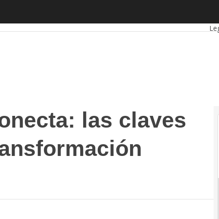
cta: las claves para su próxima transformación digital
Au
Leg
onecta: las claves
ransformación