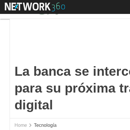
Menú
La banca se intercone
La banca se interc
para su próxima t
digital
Home
Tecnología