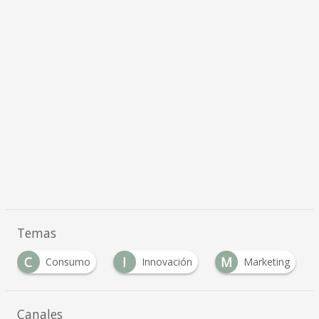
Temas
C
I
M
N
Consumo
Innovación
Marketing
Canales