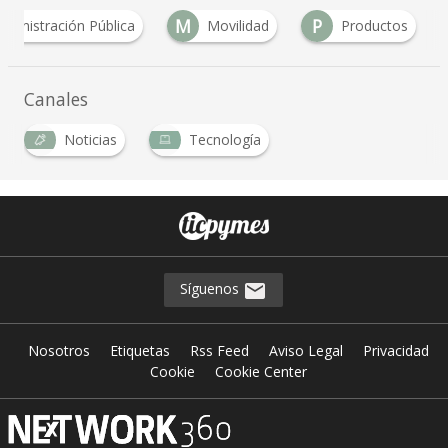
M
P
dministración Pública
Movilidad
Productos
Canales
Noticias
Tecnología
Síguenos
Nosotros
Etiquetas
Rss Feed
Aviso Legal
Privacidad
Cookie
Cookie Center