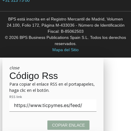
+91 313 79 00
BPS está inscrita en el Registro Mercantil de Madrid, Volumen
24.100, Folio 172, Página M-433036 - Número de Identificación
Fiscal: B-85062503
© 2026 BPS Business Publications Spain S.L. Todos los derechos
reservados.
Mapa del Sitio
close
Código Rss
Para copiar el enlace RSS en el portapapeles,
haga clic en el botón.
RSS link
COPIAR ENLACE