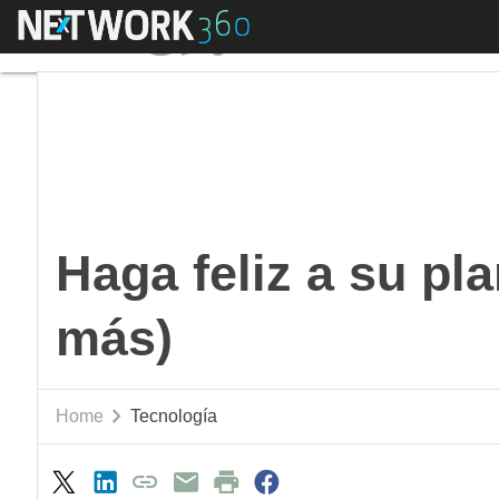
Menú
Haga feliz a su planti
Haga feliz a su pla
más)
Home
Tecnología