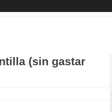
lla (sin gastar más)
Autónomos
Emprendedores
Legislación
Tecnol
ntilla (sin gastar