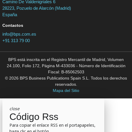
Camino De Valdenigriales 6
28223, Pozuelo de Alarcón (Madrid)
España
Contactos
info@bps.com.es
+91 313 79 00
BPS está inscrita en el Registro Mercantil de Madrid, Volumen
24.100, Folio 172, Página M-433036 - Número de Identificación
Fiscal: B-85062503
© 2026 BPS Business Publications Spain S.L. Todos los derechos
reservados.
Mapa del Sitio
close
Código Rss
Para copiar el enlace RSS en el portapapeles,
haga clic en el botón.