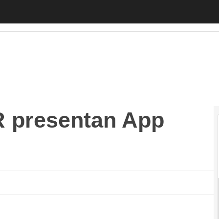
resentan App Rural
Autónomos
Emprendedores
Legislación
Tecno
 presentan App