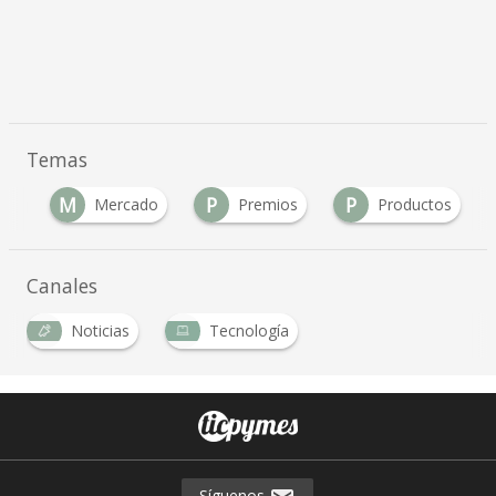
Temas
M
P
P
mo
Mercado
Premios
Productos
Canales
Noticias
Tecnología
Síguenos