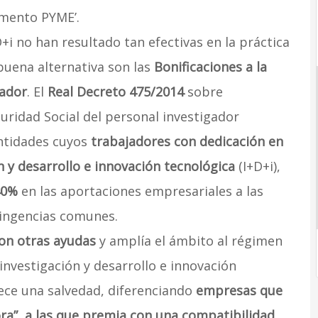
umento PYME’.
D+i no han resultado tan efectivas en la práctica
 buena alternativa son las
Bonificaciones a la
gador
. El
Real Decreto 475/2014
sobre
guridad Social del personal investigador
entidades cuyos
trabajadores con dedicación en
n y desarrollo e innovación tecnológica
(I+D+i),
40%
en las aportaciones empresariales a las
tingencias comunes.
on otras ayudas
y amplía el ámbito al régimen
investigación y desarrollo e innovación
lece una salvedad, diferenciando
empresas que
ora”, a las que premia con una compatibilidad