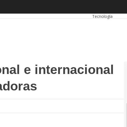
l e internacional para pymes innovadoras
Autónomos
Empre
Tecnología
nal e internacional
adoras