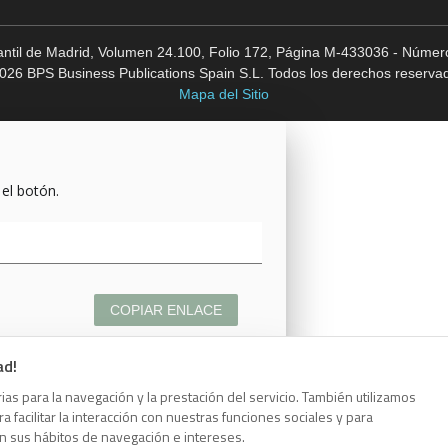
cantil de Madrid, Volumen 24.100, Folio 172, Página M-433036 - Número
026 BPS Business Publications Spain S.L. Todos los derechos reserva
Mapa del Sitio
 el botón.
COPIAR ENLACE
ad!
as para la navegación y la prestación del servicio. También utilizamos
 facilitar la interacción con nuestras funciones sociales y para
 el botón.
on sus hábitos de navegación e intereses.