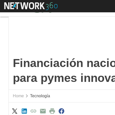
Menú
Financiación naciona
Financiación nacio
para pymes innov
Home
Tecnología