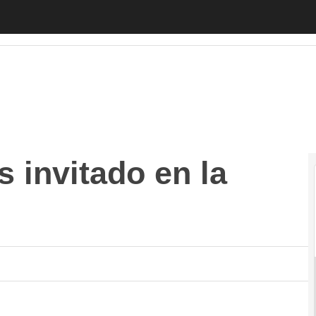
vitado en la feria del juguete
Autónomos
Emprendedores
Legis
s invitado en la