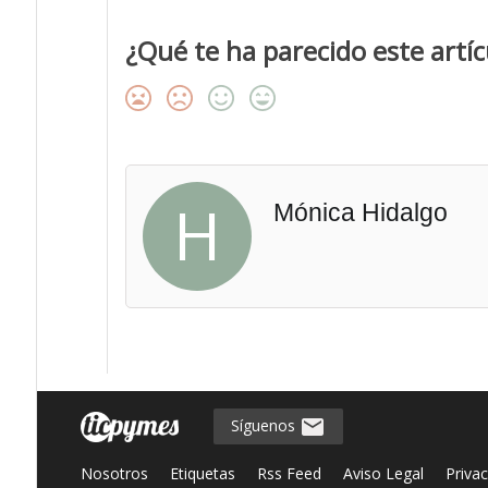
¿Qué te ha parecido este artíc
H
Mónica Hidalgo
Síguenos
Nosotros
Etiquetas
Rss Feed
Aviso Legal
Priva