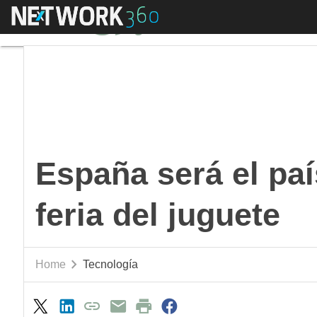
Menú
España será el país in
España será el paí
feria del juguete
Home
Tecnología