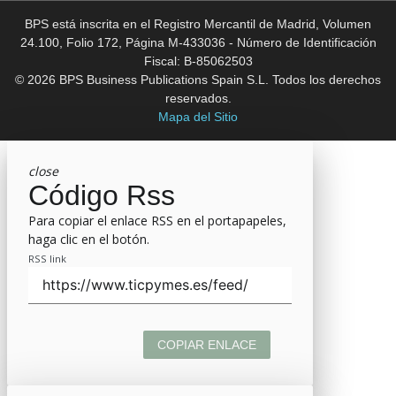
BPS está inscrita en el Registro Mercantil de Madrid, Volumen
24.100, Folio 172, Página M-433036 - Número de Identificación
Fiscal: B-85062503
© 2026 BPS Business Publications Spain S.L. Todos los derechos
reservados.
Mapa del Sitio
close
Código Rss
Para copiar el enlace RSS en el portapapeles,
haga clic en el botón.
RSS link
COPIAR ENLACE